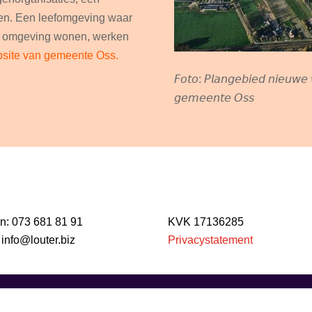
ren. Een leefomgeving waar
e omgeving wonen, werken
site van gemeente Oss.
𝘍𝘰𝘵𝘰: 𝘗𝘭𝘢𝘯𝘨𝘦𝘣𝘪𝘦𝘥 𝘯𝘪𝘦𝘶𝘸𝘦 
𝘨𝘦𝘮𝘦𝘦𝘯𝘵𝘦 𝘖𝘴𝘴
n: 073 681 81 91
KVK 17136285
:
info@louter.biz
Privacystatement