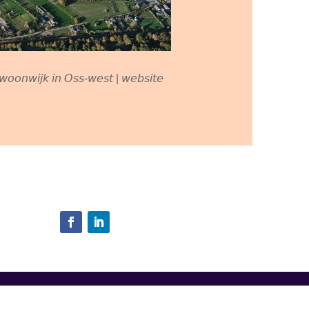
𝘸𝘰𝘰𝘯𝘸𝘪𝘫𝘬 𝘪𝘯 𝘖𝘴𝘴-𝘸𝘦𝘴𝘵 | 𝘸𝘦𝘣𝘴𝘪𝘵𝘦