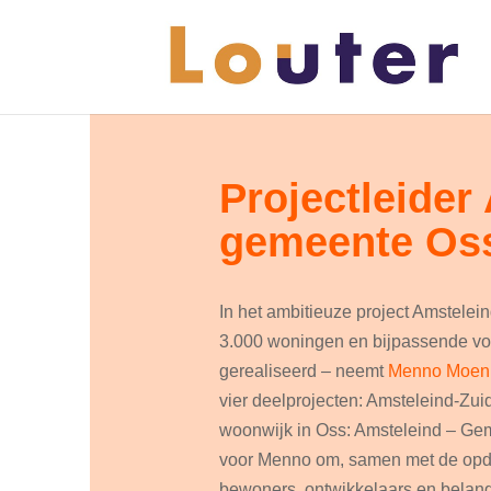
Projectleider
gemeente Os
In het ambitieuze project Amstele
3.000 woningen en bijpassende v
gerealiseerd – neemt
Menno Moen
vier deelprojecten: Amsteleind-Zu
woonwijk in Oss: Amsteleind – Gem
voor Menno om, samen met de opdr
bewoners, ontwikkelaars en belan