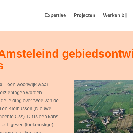
Expertise
Projecten
Werken bij
 Amsteleind gebiedsontw
s
ind – een woonwijk waar
oorzieningen worden
de leiding over twee van de
id en Kleinussen (Nieuwe
eente Oss). Dit is een kans
achtgever, (toekomstige)
genorganisaties, een